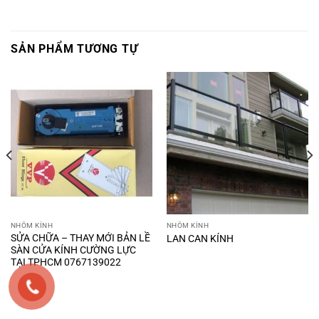
SẢN PHẨM TƯƠNG TỰ
NHÔM KÍNH
NHÔM KÍNH
SỬA CHỮA – THAY MỚI BẢN LỀ
LAN CAN KÍNH
SÀN CỬA KÍNH CƯỜNG LỰC
TẠI TPHCM 0767139022