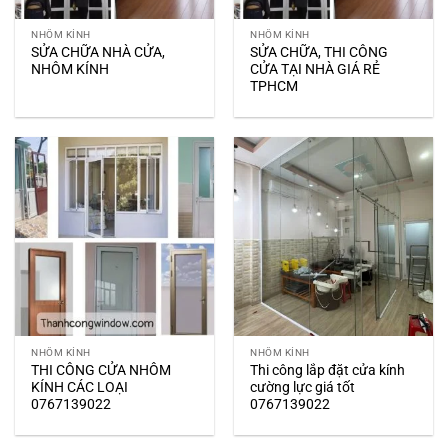
NHÔM KÍNH
NHÔM KÍNH
SỬA CHỮA NHÀ CỬA,
SỬA CHỮA, THI CÔNG
NHÔM KÍNH
CỬA TẠI NHÀ GIÁ RẺ
TPHCM
NHÔM KÍNH
NHÔM KÍNH
THI CÔNG CỬA NHÔM
Thi công lắp đặt cửa kính
KÍNH CÁC LOẠI
cường lực giá tốt
0767139022
0767139022