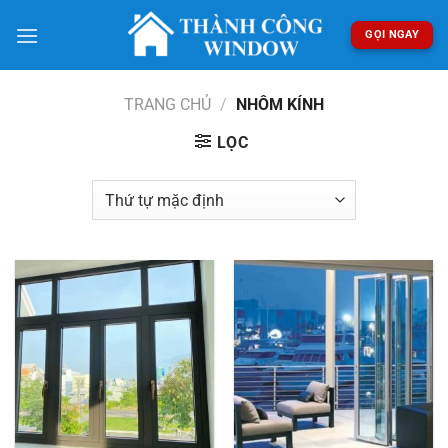
Bỏ
qua
GỌI NGAY
nội
dung
TRANG CHỦ
/
NHÔM KÍNH
LỌC