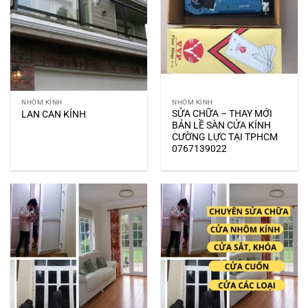
NHÔM KÍNH
NHÔM KÍNH
SỬA CHỮA – THAY MỚI
LAN CAN KÍNH
BẢN LỀ SÀN CỬA KÍNH
CƯỜNG LỰC TẠI TPHCM
0767139022