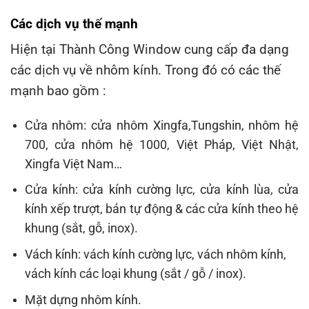
700, cửa nhôm hệ 1000, Việt Pháp, Việt Nhật,
Xingfa Việt Nam…
Cửa kính: cửa kính cường lực, cửa kính lùa, cửa
kính xếp trượt, bán tự động & các cửa kính theo hệ
khung (sắt, gỗ, inox).
Vách kính: vách kính cường lực, vách nhôm kính,
vách kính các loại khung (sắt / gỗ / inox).
Mặt dựng nhôm kính.
Tủ bếp: tủ bếp nhôm sơn tĩnh điện, tủ bếp inox, tủ
bếp nhôm kính, tủ bếp nhôm Omega…
Các dịch vụ khác như Dán Decal, sữa chữa, tháo
lắp, cải tạo cửa cũ, công ty, nhà hàng, khách sạn,
công trình ngoài trời,….
Sự tin tưởng và ủng hộ của mọi người, quý khách