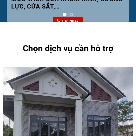
Thi Công
GỌI NGAY