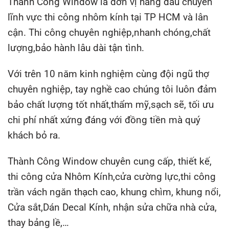
bảo chất lượng tốt nhất,thẩm mỹ,sạch sẽ, tối ưu
chi phí nhất xứng đáng với đồng tiền mà quý
khách bỏ ra.
Thành Công Window chuyên cung cấp, thiết kế,
thi công cửa Nhôm Kính,cửa cường lực,thi công
trần vách ngăn thạch cao, khung chìm, khung nổi,
Cửa sắt,Dán Decal Kính, nhận sửa chữa nhà cửa,
thay bảng lề,…
Các dịch vụ thế mạnh
Hiện tại Thành Công Window cung cấp đa dạng
các dịch vụ về nhôm kính. Trong đó có các thế
mạnh bao gồm :
Cửa nhôm: cửa nhôm Xingfa,Tungshin, nhôm hệ