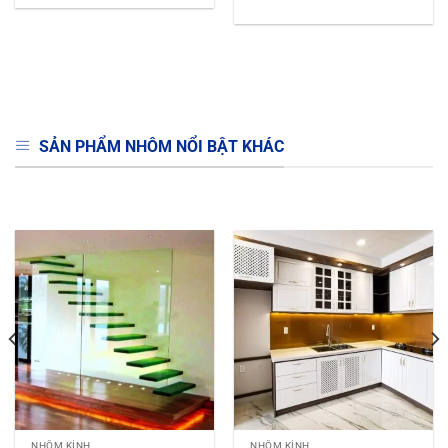
NHÔM KÍNH
NHÔM KÍNH
KÍNH CẦU THANG
KÍNH BẾP
Ý KIẾN KHÁCH HÀNG