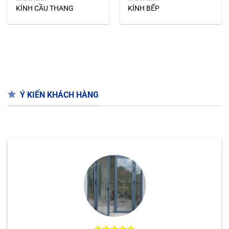
Mình làm chỗ này thấy ok. Giá tốt, nhân viên thi
công cũng dễ thương mà đẹp nữa
Chị Hậu
/
Quận 5 HCM