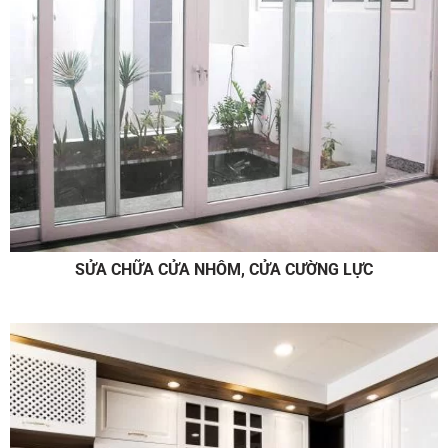
SỬA CHỮA CỬA NHÔM, CỬA CƯỜNG LỰC
Sửa chữa nhà
GỌI NGAY