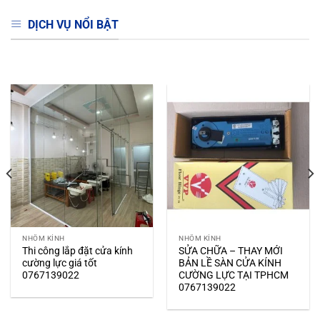
NHÔM KÍNH
NHÔM KÍNH
Thi công lắp đặt cửa kính
SỬA CHỮA – THAY MỚI
cường lực giá tốt
BẢN LỀ SÀN CỬA KÍNH
0767139022
CƯỜNG LỰC TẠI TPHCM
0767139022
SẢN PHẨM NHÔM KÍNH CAO CẤP