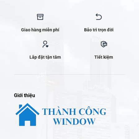
Giới thiệu
Đơn vị thi công cửa nhôm kính chất lượng cao ở TP HCM
và lân cận. Bảo hành đến 5 năm
Địa chỉ: Quốc lộ 1K, Linh Xuân, Thủ Đức