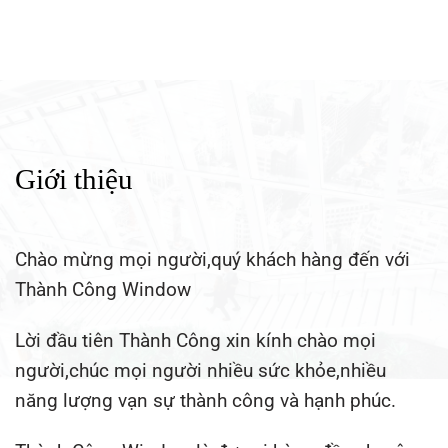
Chào mừng mọi người,quý khách hàng đến với
Thành Công Window
Lời đầu tiên Thành Công xin kính chào mọi
người,chúc mọi người nhiều sức khỏe,nhiều
năng lượng vạn sự thành công và hạnh phúc.
Thành Công Window là đơn vị hàng đầu chuyên
lĩnh vực thi công nhôm kính tại TP HCM và lân
cận. Thi công chuyên nghiệp,nhanh chóng,chất
lượng,bảo hành lâu dài tận tình.
Với trên 10 năm kinh nghiệm cùng đội ngũ thợ
chuyên nghiệp, tay nghề cao chúng tôi luôn đảm