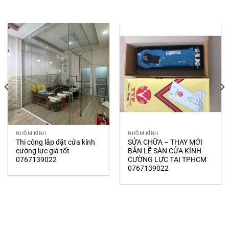
NHÔM KÍNH
NHÔM KÍNH
Thi công lắp đặt cửa kính
SỬA CHỮA – THAY MỚI
cường lực giá tốt
BẢN LỀ SÀN CỬA KÍNH
0767139022
CƯỜNG LỰC TẠI TPHCM
0767139022
DỊCH VỤ NỔI BẬT