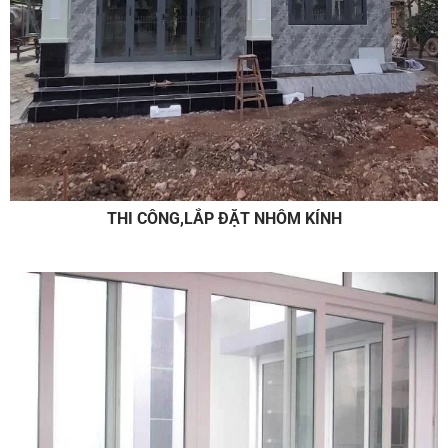
THI CÔNG,LẮP ĐẶT NHÔM KÍNH
Sửa chữa
GỌI NGAY