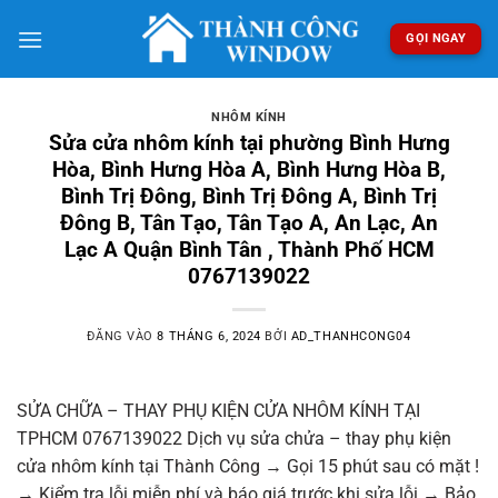
Bỏ
qua
GỌI NGAY
nội
dung
NHÔM KÍNH
Sửa cửa nhôm kính tại phường Bình Hưng
Hòa, Bình Hưng Hòa A, Bình Hưng Hòa B,
Bình Trị Đông, Bình Trị Đông A, Bình Trị
Đông B, Tân Tạo, Tân Tạo A, An Lạc, An
Lạc A Quận Bình Tân , Thành Phố HCM
0767139022
ĐĂNG VÀO
8 THÁNG 6, 2024
BỞI
AD_THANHCONG04
SỬA CHỮA – THAY PHỤ KIỆN CỬA NHÔM KÍNH TẠI
TPHCM 0767139022 Dịch vụ sửa chửa – thay phụ kiện
cửa nhôm kính tại Thành Công → Gọi 15 phút sau có mặt !
→ Kiểm tra lỗi miễn phí và báo giá trước khi sửa lỗi → Bảo