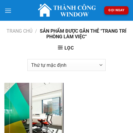
Bỏ
qua
GỌI NGAY
nội
dung
TRANG CHỦ
/
SẢN PHẨM ĐƯỢC GẮN THẺ “TRANG TRÍ
PHÒNG LÀM VIỆC”
LỌC