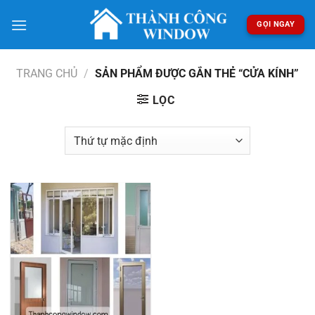
Bỏ
qua
GỌI NGAY
nội
dung
TRANG CHỦ
/
SẢN PHẨM ĐƯỢC GẮN THẺ “CỬA KÍNH”
LỌC